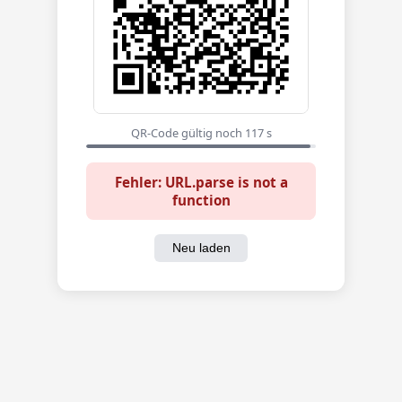
QR-Code gültig noch 117 s
Fehler: URL.parse is not a
function
Neu laden